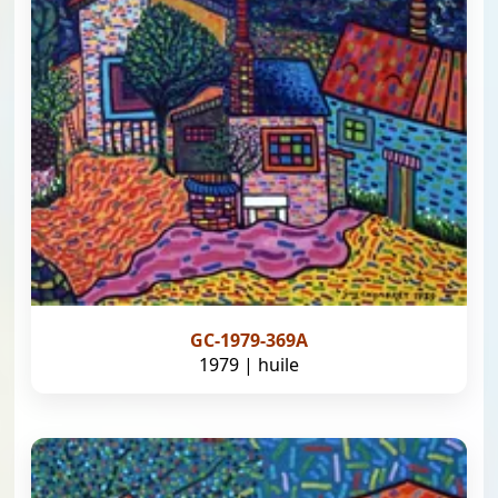
GC-1979-369A
1979 | huile