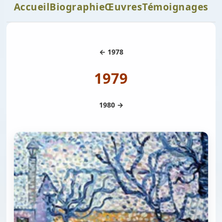
Accueil
Biographie
Œuvres
Témoignages
← 1978
1979
1980 →