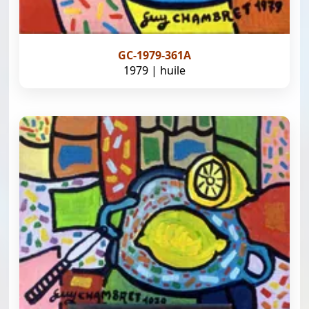
GC-1979-361A
1979 | huile