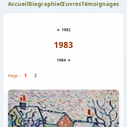
Accueil
Biographie
Œuvres
Témoignages
← 1982
1983
1984 →
Page :
1
2