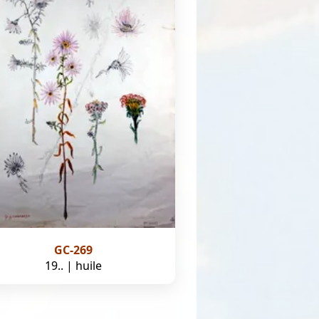
GC-269
19.. | huile