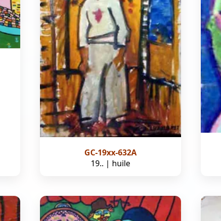
GC-19xx-632A
19.. | huile