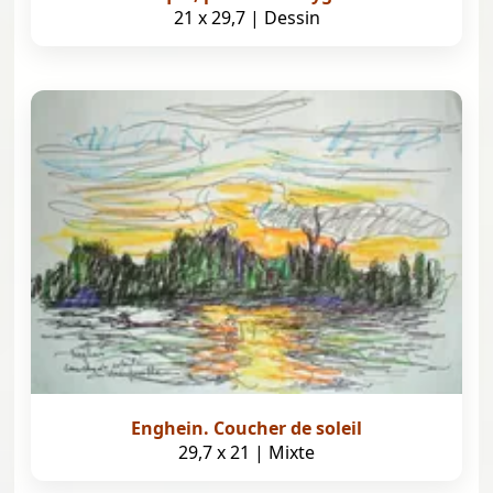
21 x 29,7 | Dessin
Enghein. Coucher de soleil
29,7 x 21 | Mixte