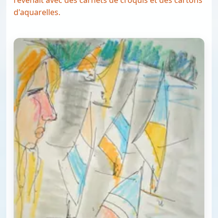
d'aquarelles.