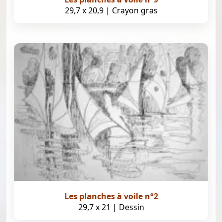
29,7 x 20,9 | Crayon gras
Les planches à voile n°2
29,7 x 21 | Dessin