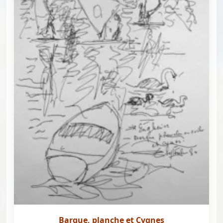
Barque, planche et Cygnes