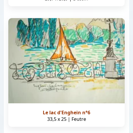
Le lac d'Enghein n°6
33,5 x 25 | Feutre