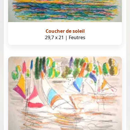
Coucher de soleil
29,7 x 21 | Feutres