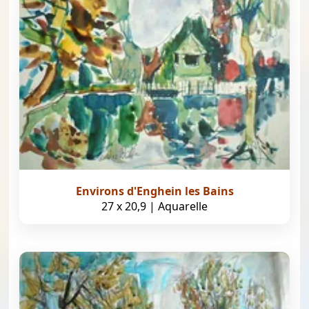
Environs d'Enghein les Bains
27 x 20,9 | Aquarelle