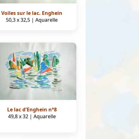
Voiles sur le lac. Enghein
50,3 x 32,5 | Aquarelle
Le lac d'Enghein n°8
49,8 x 32 | Aquarelle