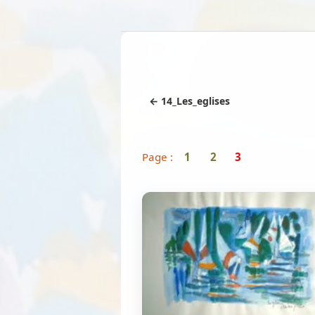
← 14_Les_eglises
Page :
1
2
3